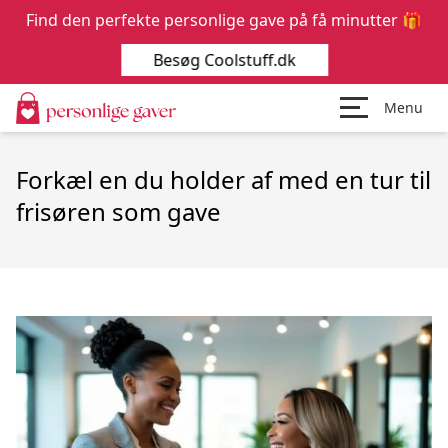
Find den perfekte personlige gave på få minutter 🎁
Besøg Coolstuff.dk
Menu
Forkæl en du holder af med en tur til
frisøren som gave