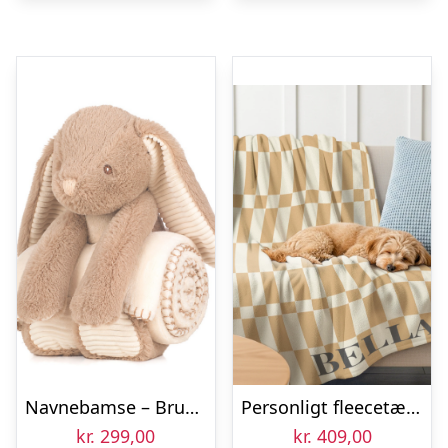
Navnebamse – Brun Kanin med tæppe
Personligt fleecetæppe med billede – Dyr – 100×150
kr.
299,00
kr.
409,00