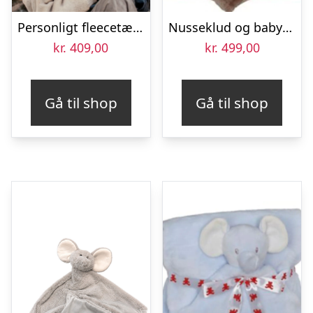
Personligt fleecetæppe med billede -100×150
Nusseklud og babytæppe med navn – Abe
kr.
409,00
kr.
499,00
Gå til shop
Gå til shop