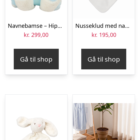
Navnebamse – Hippo den blå flodhest med tæppe
Nusseklud med navn – lille abe med hvid tæppe
kr.
299,00
kr.
195,00
Gå til shop
Gå til shop