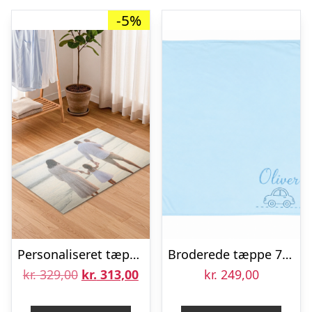
-5%
Personaliseret tæppe – 122 x 75 cm
Broderede tæppe 74 x 74 cm blå
Den
Den
kr.
329,00
kr.
313,00
kr.
249,00
oprindelige
aktuelle