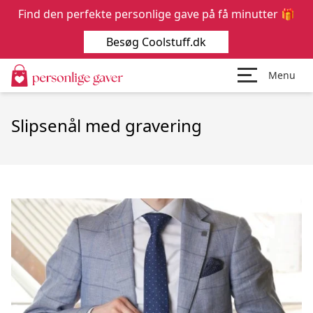
Find den perfekte personlige gave på få minutter 🎁
Besøg Coolstuff.dk
Menu
Slipsenål med gravering