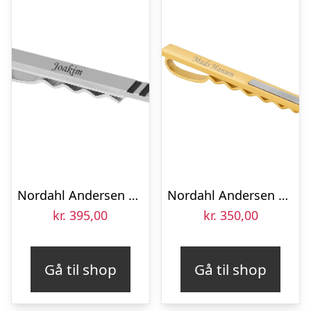
Nordahl Andersen Slipsenål stål med sorte striber 60 mm
Nordahl Andersen Rustfri stål slipsenål, mat/blank forgyldt
kr.
395,00
kr.
350,00
Gå til shop
Gå til shop