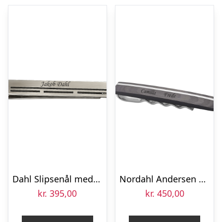
Dahl Slipsenål med udskæring stål 65 mm
Nordahl Andersen slipsenål Rustfri stå m. carbon
kr.
395,00
kr.
450,00