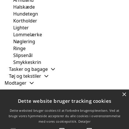
Halskæde
Hundetegn
Kortholder
Lighter
Lommelærke
Nøglering
Ringe
Slipsenål
Smykkeskrin
Tasker og bagage
Tøj og tekstiler
Modtager
×
Filtrer efter
Dette website bruger tracking cookies
Dahl Jewellery
(5)
Dette websted bruger cookies til at forbedre brugeroplevelsen. Ved at
Nordahl Andersen
(6)
bruge vores hjemmeside accepterer du alle cookies i overensstemmelse
med vores cookiepolitik.
Detaljer
Scrouples
(1)