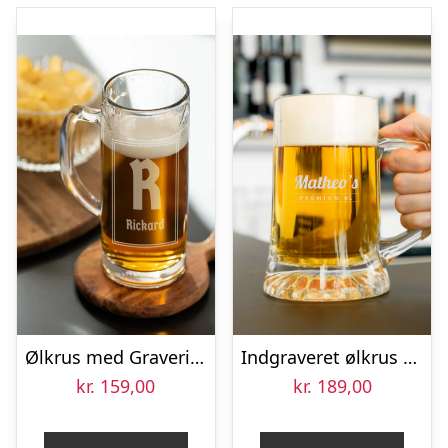
Ølkrus med Gravering – Egen Tekst
Indgraveret ølkrus – 2 stk
kr.
159,00
kr.
189,00