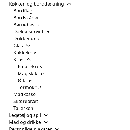
Køkken og borddækning
Bordflag
Bordskåner
Børnebestik
Dækkeservietter
Drikkedunk
Glas
Kokkekniv
Krus
Emaljekrus
Magisk krus
Ølkrus
Termokrus
Madkasse
Skærebræt
Tallerken
Legetøj og spil
Mad og drikke
Personlige plakater