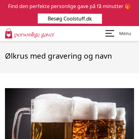
Find den perfekte personlige gave på få minutter 🎁
Besøg Coolstuff.dk
Menu
Ølkrus med gravering og navn