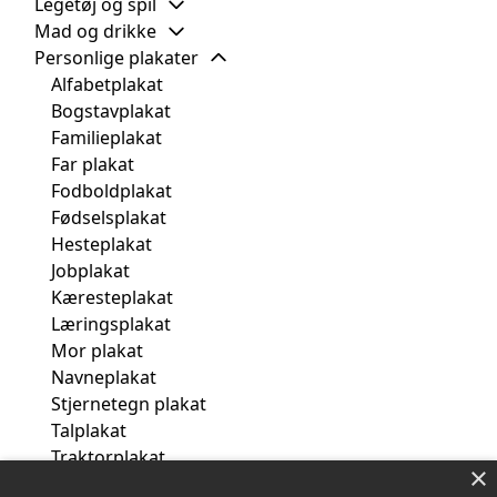
Legetøj og spil
Mad og drikke
Personlige plakater
Alfabetplakat
Bogstavplakat
Familieplakat
Far plakat
Fodboldplakat
Fødselsplakat
Hesteplakat
Jobplakat
Kæresteplakat
Læringsplakat
Mor plakat
Navneplakat
Stjernetegn plakat
Talplakat
Traktorplakat
×
Venindeplakat