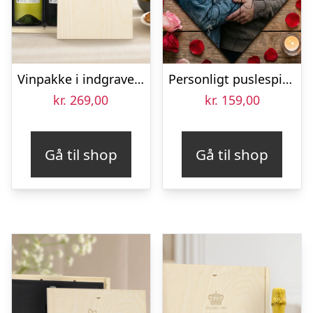
Vinpakke i indgraveret æske – Maison de la Surprise – Merlot og Sauvignon Blanc
Personligt puslespil med Billede – Hjerte
kr.
269,00
kr.
159,00
Gå til shop
Gå til shop