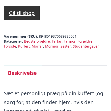
Gå til shop
Varenummer (SKU):
8948519370689885051
Kategorier:
Bedsteforældre
,
Farfar
,
Farmor
,
Forældre
,
Forside
,
Kuffert
,
Morfar
,
Mormor
,
Søster
,
Studentergaver
Beskrivelse
Sæt et personligt præg på din kuffert (og
sørg for, at den finder hjem, hvis den