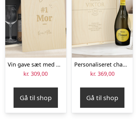
Vin gave sæt med glas – Maison de la Surprise Syrah – Graveret låg
Personaliseret champagnesæt – Riondo Prosecco Spumante – Indgraveret trækasse
kr.
309,00
kr.
369,00
Gå til shop
Gå til shop