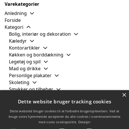
Varekategorier
Anledning
Forside
Kategori
Bolig, interiør og dekoration
Kæledyr
Kontorartikler
Køkken og borddækning
Legetøj og spil
Mad og drikke
Personlige plakater
Skoleting
Smykker og tilbehør
×
Tasker og bagage
Dette website bruger tracking cookies
Computertaske
Kuffert
Dette websted bruger cookies til at forbedre brugeroplevelsen. Ved at
Mulepose
bruge vores hjemmeside accepterer du alle cookies i overensstemmelse
med vores cookiepolitik.
Detaljer
Tøj og tekstiler