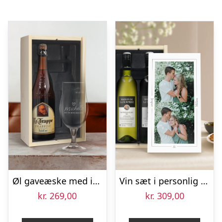
Øl gaveæske med indgraveret glas – La Trappe Isid’or
Vin sæt i personlig sag – Maison de la Surprise – Merlot en Sauvignon Blanc
kr.
269,00
kr.
309,00