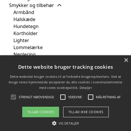
Smykker og tilbehør
Armbånd
Halskæde
Hundetegn
Kortholder
Lighter
Lommelærke
Nøglering
×
Ringe
Dette website bruger tracking cookies
Slipsenål
Smykkeskrin
Dette websted bruger cookies til at forbedre brugeroplevelsen. Ved at
Tasker og bagage
bruge vores hjemmeside accepterer du alle cookies i overensstemmelse
med vores cookiepolitik.
Detaljer
Tøj og tekstiler
Modtager
STRENGT NØDVENDIGE
YDEEVNE
MÅLRETNING AF
TILLAD COOKIES
TILLAD IKKE COOKIES
Copyright 2026 - Pilanto Aps
VIS DETALJER
Forside
Om / kontakt
Blog
Sitemap
Betingelser