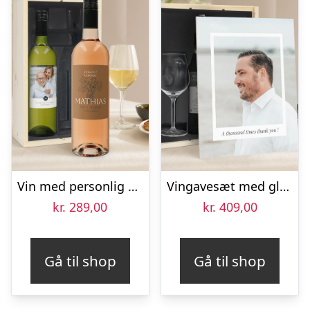
Vin med personlig etikette – Belvy – hvidvin og rosévin
Vingavesæt med glas – Salentein Chardonnay – Trykt låg
kr.
289,00
kr.
409,00
Gå til shop
Gå til shop