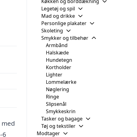
Køkken og borddækning
Legetøj og spil
Mad og drikke
Personlige plakater
Skoleting
Smykker og tilbehør
Armbånd
Halskæde
Hundetegn
Kortholder
Lighter
Lommelærke
Nøglering
Ringe
Slipsenål
Smykkeskrin
Tasker og bagage
r med
Tøj og tekstiler
Modtager
4-6