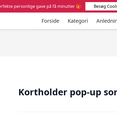
Søg
Besøg Cools
rfekte personlige gave på få minutter 🎁
efter:
Forside
Kategori
Anledni
Kortholder pop-up sor