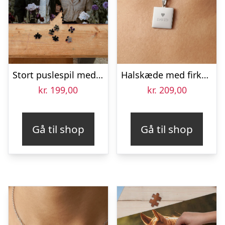
Stort puslespil med eget billede – 500 brikker
Halskæde med firkantet vedhæng med tekst – Sølv
kr.
199,00
kr.
209,00
Gå til shop
Gå til shop