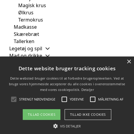
Magisk krus
Ølkrus
Termokrus
Madkasse
Skærebræt
Tallerken
Legetøj og spil
Mad og drikke
×
Personlige plakater
Dette website bruger tracking cookies
Skoleting
Smykker og tilbehør
Dette websted bruger cookies til at forbedre brugeroplevelsen. Ved at
Tasker og bagage
bruge vores hjemmeside accepterer du alle cookies i overensstemmelse
med vores cookiepolitik.
Detaljer
Tøj og tekstiler
Modtager
STRENGT NØDVENDIGE
YDEEVNE
MÅLRETNING AF
TILLAD COOKIES
TILLAD IKKE COOKIES
Copyright 2026 - Pilanto Aps
VIS DETALJER
Forside
Om / kontakt
Blog
Sitemap
Betingelser