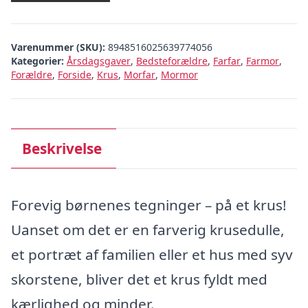
Varenummer (SKU):
8948516025639774056
Kategorier:
Årsdagsgaver
,
Bedsteforældre
,
Farfar
,
Farmor
,
Forældre
,
Forside
,
Krus
,
Morfar
,
Mormor
Beskrivelse
Forevig børnenes tegninger – på et krus!
Uanset om det er en farverig krusedulle,
et portræt af familien eller et hus med syv
skorstene, bliver det et krus fyldt med
kærlighed og minder.