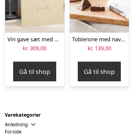
Vin gave sæt med glas – Maison de la Surprise Syrah – Graveret låg
Toblerone med navn og billede i kærlighedstema – 340 gr
kr.
309,00
kr.
139,00
Gå til shop
Gå til shop
Varekategorier
Anledning
Forside