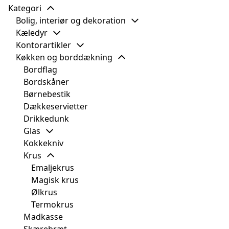
Kategori
Bolig, interiør og dekoration
Kæledyr
Kontorartikler
Køkken og borddækning
Bordflag
Bordskåner
Børnebestik
Dækkeservietter
Drikkedunk
Glas
Kokkekniv
Krus
Emaljekrus
Magisk krus
Ølkrus
Termokrus
Madkasse