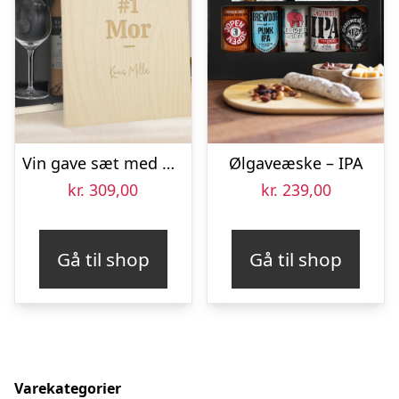
Vin gave sæt med glas – Maison de la Surprise Syrah – Graveret låg
Ølgaveæske – IPA
kr.
309,00
kr.
239,00
Gå til shop
Gå til shop
Varekategorier