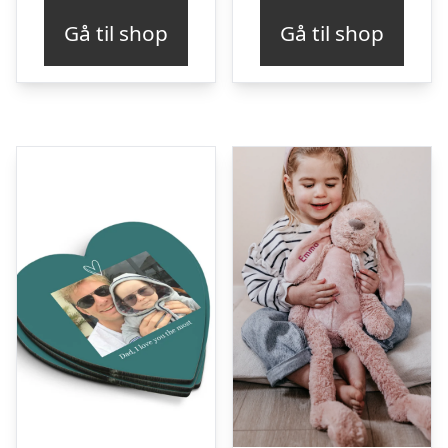
pris
pris
Gå til shop
Gå til shop
var:
er:
kr. 119,00.
kr. 107,00.