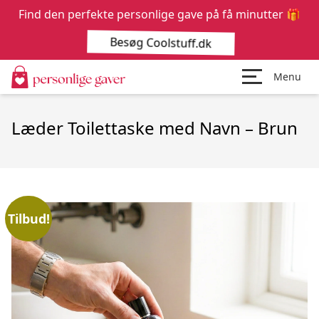
Find den perfekte personlige gave på få minutter 🎁
Besøg Coolstuff.dk
Menu
Læder Toilettaske med Navn – Brun
Tilbud!