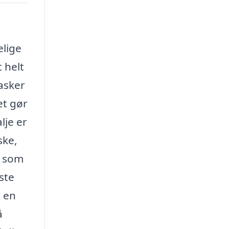
elige
 helt
asker
et gør
lje er
ske,
g som
ste
r en
å