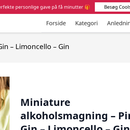
Søg
Besøg Cools
rfekte personlige gave på få minutter 🎁
efter:
Forside
Kategori
Anledni
in – Limoncello – Gin
Miniature
alkoholsmagning – Pi
Gin – Limoncello – Gin