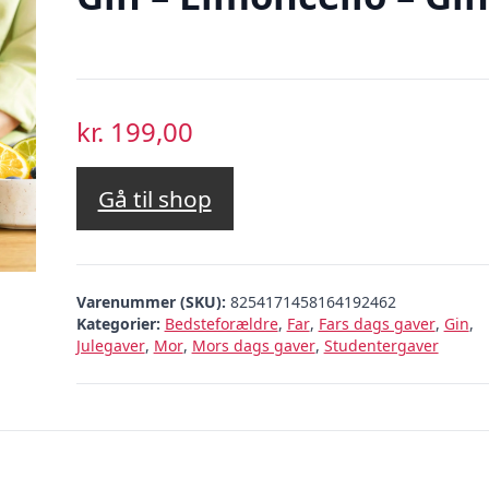
kr.
199,00
Gå til shop
Varenummer (SKU):
8254171458164192462
Kategorier:
Bedsteforældre
,
Far
,
Fars dags gaver
,
Gin
,
Julegaver
,
Mor
,
Mors dags gaver
,
Studentergaver