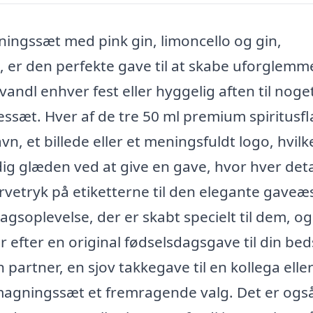
ingssæt med pink gin, limoncello og gin,
, er den perfekte gave til at skabe uforglemm
ndl enhver fest eller hyggelig aften til noget
ssæt. Hver af de tre 50 ml premium spiritusfl
n, et billede eller et meningsfuldt logo, hvilk
l dig glæden ved at give en gave, hvor hver deta
arvetryk på etiketterne til den elegante gaveæ
agsoplevelse, der er skabt specielt til dem, o
 efter en original fødselsdagsgave til din bed
partner, en sjov takkegave til en kollega elle
olsmagningssæt et fremragende valg. Det er ogs