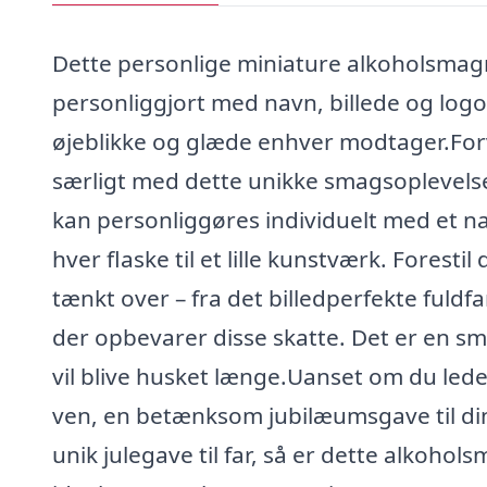
Dette personlige miniature alkoholsmagn
personliggjort med navn, billede og logo
øjeblikke og glæde enhver modtager.Forva
særligt med dette unikke smagsoplevelse
kan personliggøres individuelt med et nav
hver flaske til et lille kunstværk. Foresti
tænkt over – fra det billedperfekte fuldf
der opbevarer disse skatte. Det er en sm
vil blive husket længe.Uanset om du leder
ven, en betænksom jubilæumsgave til din 
unik julegave til far, så er dette alkoh