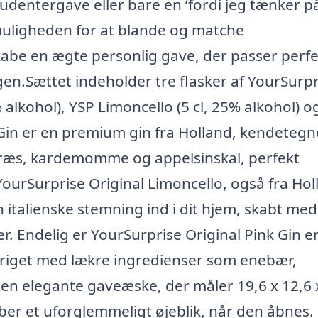
entergave eller bare en ‘fordi jeg tænker på
muligheden for at blande og matche
be en ægte personlig gave, der passer perfek
.Sættet indeholder tre flasker af YourSurpr
 alkohol), YSP Limoncello (5 cl, 25% alkohol) o
l Gin er en premium gin fra Holland, kendetegn
ngræs, kardemomme og appelsinskal, perfekt
YourSurprise Original Limoncello, også fra Hol
 italienske stemning ind i dit hjem, skabt med
r. Endelig er YourSurprise Original Pink Gin e
riget med lækre ingredienser som enebær,
Den elegante gaveæske, der måler 19,6 x 12,6 
er et uforglemmeligt øjeblik, når den åbnes.