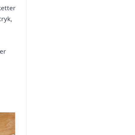
ketter
tryk,
.
er