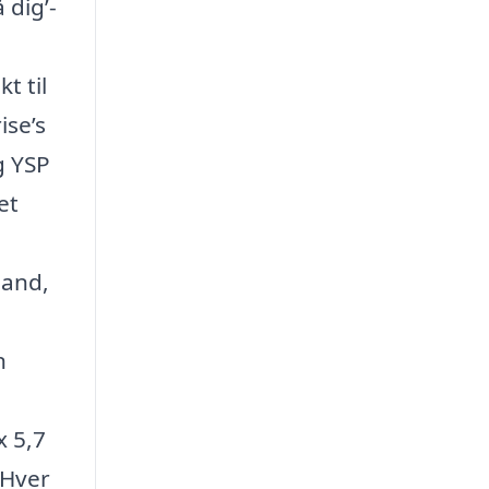
 dig’-
t til
ise’s
g YSP
et
land,
n
x 5,7
 Hver