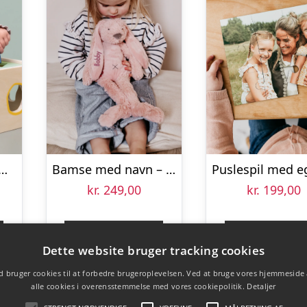
ekasse af træ med navn
Bamse med navn – Medium Kanin – Lyserød
kr.
249,00
kr.
199,00
Gå til shop
Gå til sho
Dette website bruger tracking cookies
 bruger cookies til at forbedre brugeroplevelsen. Ved at bruge vores hjemmeside
alle cookies i overensstemmelse med vores cookiepolitik.
Detaljer