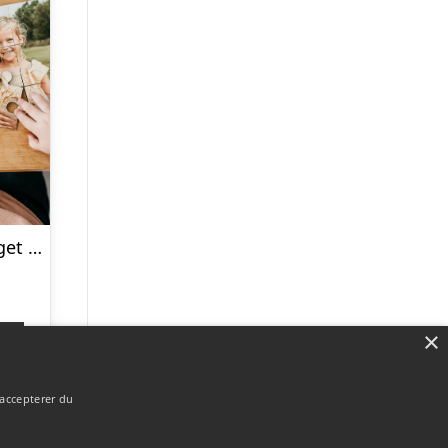
Puslespil med eget billede – 12 brikker
×
p
 accepterer du