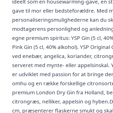
ideelt som en housewarming-gave, en stud
gave til mor eller bedsteforældre. Med 
personaliseringsmulighederne kan du ska
modtagerens personlighed og anledningen
egne premium spiritus: YSP Gin (5 cl, 40%
Pink Gin (5 cl, 40% alkohol). YSP Origina
ved enebær, angelica, koriander, citro
serveret med mynte- eller appelsinskal. 
er udviklet med passion for at bringe den
omhu og en række forskellige citronsorte
premium London Dry Gin fra Holland, be
citrongræs, nelliker, appelsin og hyben.
cm, præsenterer flaskerne smukt og skab