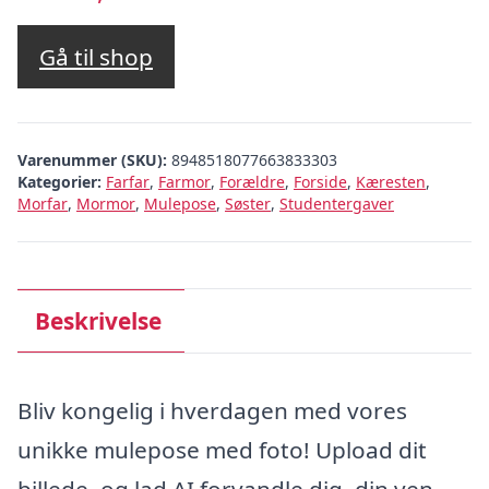
Gå til shop
Varenummer (SKU):
8948518077663833303
Kategorier:
Farfar
,
Farmor
,
Forældre
,
Forside
,
Kæresten
,
Morfar
,
Mormor
,
Mulepose
,
Søster
,
Studentergaver
Beskrivelse
Bliv kongelig i hverdagen med vores
unikke mulepose med foto! Upload dit