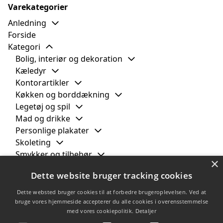
Varekategorier
Anledning
Forside
Kategori
Bolig, interiør og dekoration
Kæledyr
Kontorartikler
Køkken og borddækning
Legetøj og spil
Mad og drikke
Personlige plakater
Skoleting
Smykker og tilbehør
×
Tasker og bagage
Dette website bruger tracking cookies
Computertaske
Kuffert
Dette websted bruger cookies til at forbedre brugeroplevelsen. Ved at
Mulepose
bruge vores hjemmeside accepterer du alle cookies i overensstemmelse
med vores cookiepolitik.
Detaljer
Tøj og tekstiler