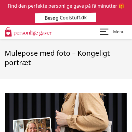
Find den perfekte personlige gave på få minutter 🎁
Besøg Coolstuff.dk
Menu
Mulepose med foto – Kongeligt
portræt