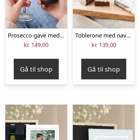
Prosecco-gave med personligt glas – Rosanti – Vino Frizzante – Mini
Toblerone med navn og billede i kærlighedstema – 340 gr
kr.
149,00
kr.
139,00
Gå til shop
Gå til shop