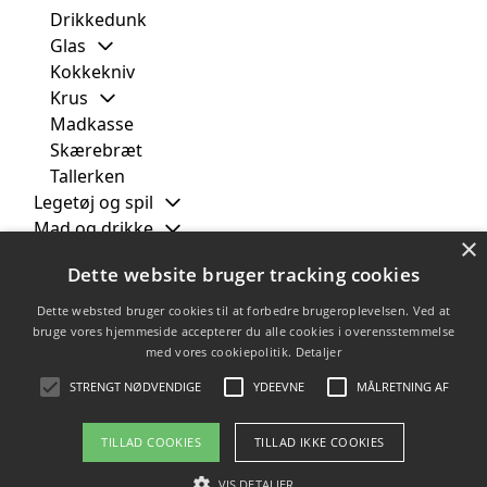
Drikkedunk
Glas
Kokkekniv
Krus
Madkasse
Skærebræt
Tallerken
Legetøj og spil
Mad og drikke
×
Personlige plakater
Dette website bruger tracking cookies
Skoleting
Smykker og tilbehør
Dette websted bruger cookies til at forbedre brugeroplevelsen. Ved at
Tasker og bagage
bruge vores hjemmeside accepterer du alle cookies i overensstemmelse
med vores cookiepolitik.
Detaljer
Tøj og tekstiler
Modtager
STRENGT NØDVENDIGE
YDEEVNE
MÅLRETNING AF
TILLAD COOKIES
TILLAD IKKE COOKIES
Copyright 2026 - Pilanto Aps
VIS DETALJER