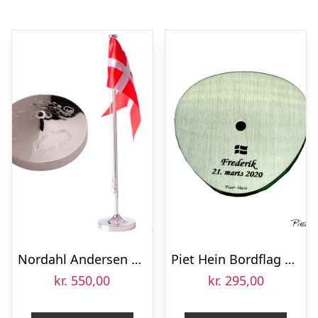
Nordahl Andersen Dåbsflag 38,5 cm krom
Piet Hein Bordflag 35 cm stål – KUN LØS FOD
kr.
550,00
kr.
295,00