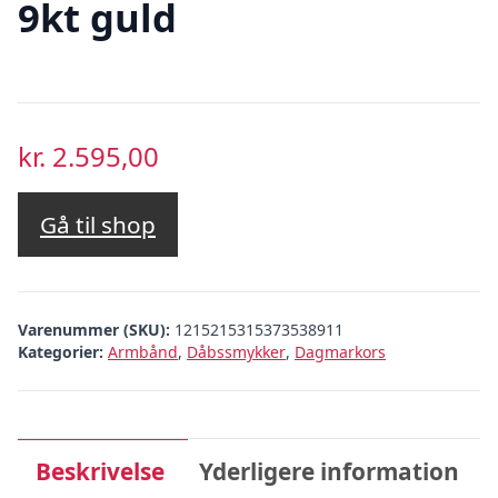
9kt guld
kr.
2.595,00
Gå til shop
Varenummer (SKU):
1215215315373538911
Kategorier:
Armbånd
,
Dåbssmykker
,
Dagmarkors
Beskrivelse
Yderligere information