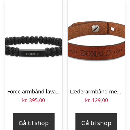
Force armbånd lava sten 20 cm
Læderarmbånd med navn mænd – Fars dag – Brun
kr.
395,00
kr.
129,00
Gå til shop
Gå til shop