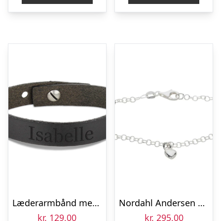
Læderarmbånd med navn kvinder – Sort
Nordahl Andersen Hjerte sølv børnearmbånd
kr.
129,00
kr.
295,00