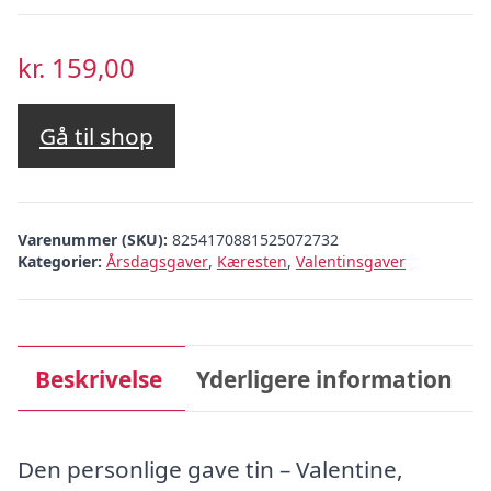
kr.
159,00
Gå til shop
Varenummer (SKU):
8254170881525072732
Kategorier:
Årsdagsgaver
,
Kæresten
,
Valentinsgaver
Beskrivelse
Yderligere information
Den personlige gave tin – Valentine,