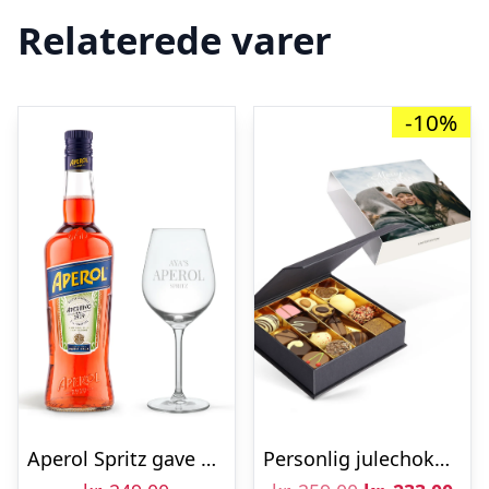
Relaterede varer
-10%
Aperol Spritz gave med glas
Personlig julechokolade gaveæske – 9 stk.