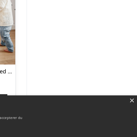
Trixie Gåvogn med navn af træ
×
p
 accepterer du