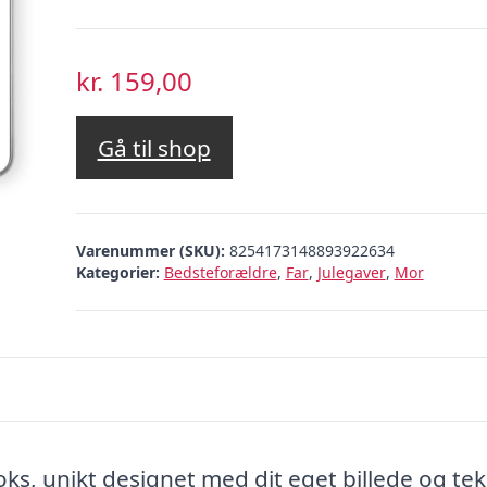
kr.
159,00
Gå til shop
Varenummer (SKU):
8254173148893922634
Kategorier:
Bedsteforældre
,
Far
,
Julegaver
,
Mor
, unikt designet med dit eget billede og teks