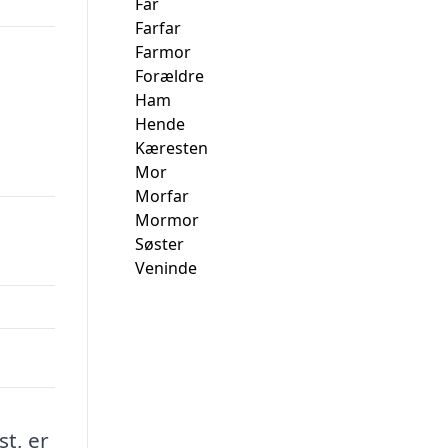
Far
Farfar
Farmor
Forældre
Ham
Hende
Kæresten
Mor
Morfar
Mormor
Søster
Veninde
t, er