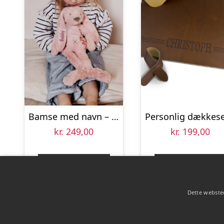
Bamse med navn – Medium Kanin – Lyserød
kr.
249,00
kr.
199,00
Gå til shop
Gå til shop
Dette websted