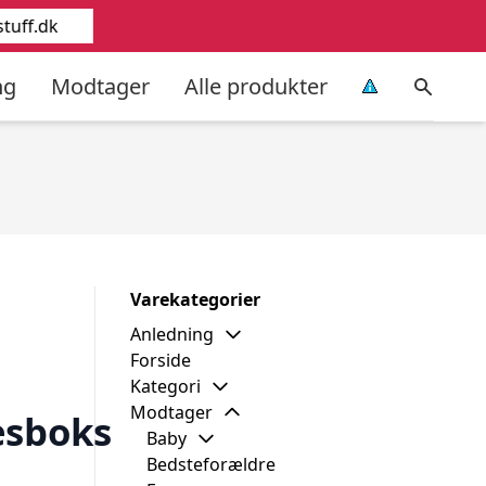
tuff.dk
ng
Modtager
Alle produkter
Varekategorier
Anledning
Forside
Kategori
Modtager
esboks
Baby
Bedsteforældre