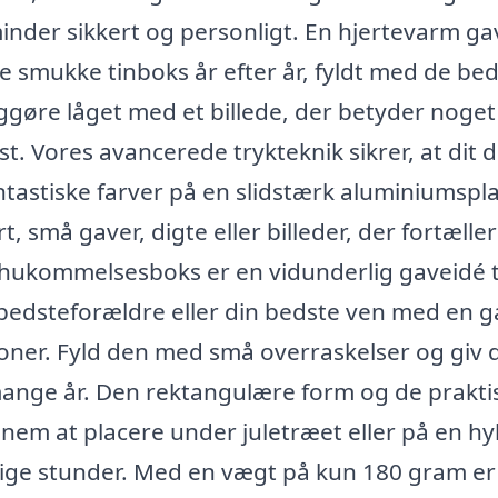
inder sikkert og personligt. En hjertevarm gav
ne smukke tinboks år efter år, fyldt med de be
iggøre låget med et billede, der betyder noget
kst. Vores avancerede trykteknik sikrer, at dit 
antastiske farver på en slidstærk aluminiumspl
, små gaver, digte eller billeder, der fortæller
 hukommelsesboks er en vidunderlig gaveidé t
, bedsteforældre eller din bedste ven med en g
oner. Fyld den med små overraskelser og giv 
 mange år. Den rektangulære form og de prakti
nem at placere under juletræet eller på en hy
ige stunder. Med en vægt på kun 180 gram er