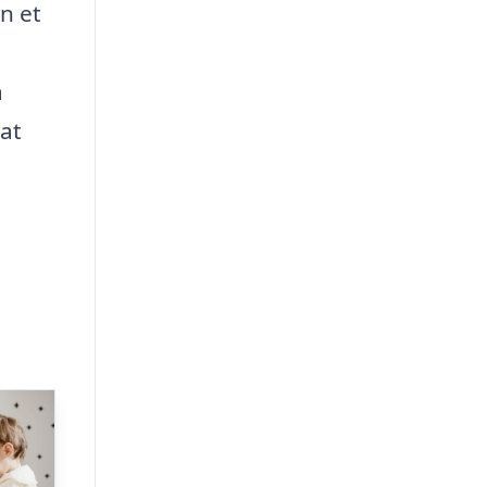
en et
å
 at