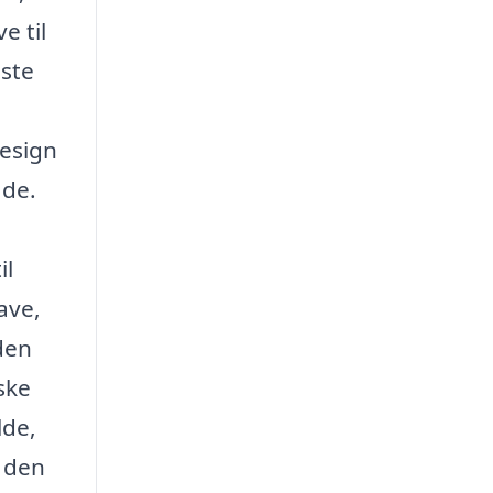
e til
dste
design
ade.
il
ave,
den
ske
lde,
 den