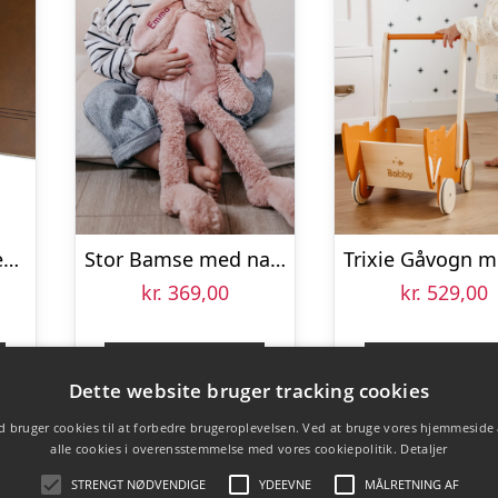
Personlig dækkeserviet i læder – Brun – indgraveret
Stor Bamse med navn – Kanin – Lyserød
kr.
369,00
kr.
529,00
Gå til shop
Gå til sho
Dette website bruger tracking cookies
 bruger cookies til at forbedre brugeroplevelsen. Ved at bruge vores hjemmeside
alle cookies i overensstemmelse med vores cookiepolitik.
Detaljer
STRENGT NØDVENDIGE
YDEEVNE
MÅLRETNING AF