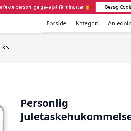
Søg
Besøg Cools
rfekte personlige gave på få minutter 🎁
efter:
Forside
Kategori
Anledni
oks
Personlig
Juletaskehukommels