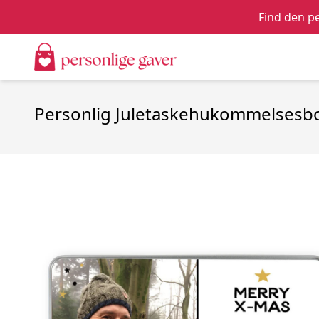
Find den pe
Personlig Juletaskehukommelsesb