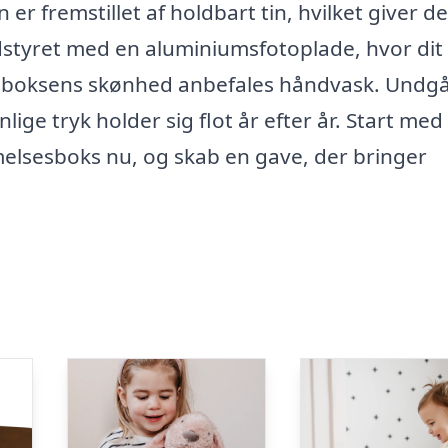
 er fremstillet af holdbart tin, hvilket giver d
dstyret med en aluminiumsfotoplade, hvor dit
re boksens skønhed anbefales håndvask. Undg
lige tryk holder sig flot år efter år. Start med
elsesboks nu, og skab en gave, der bringer