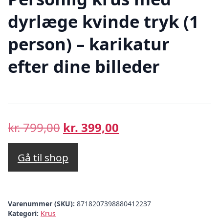
dyrlæge kvinde tryk (1
person) – karikatur
efter dine billeder
Den
Den
kr.
799,00
kr.
399,00
oprindelige
aktuelle
pris
pris
Gå til shop
var:
er:
kr. 799,00.
kr. 399,00.
Varenummer (SKU):
8718207398880412237
Kategori:
Krus