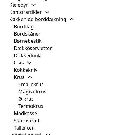
Kæledyr
Kontorartikler
Køkken og borddækning
Bordflag
Bordskåner
Børnebestik
Dækkeservietter
Drikkedunk
Glas
Kokkekniv
Krus
Emaljekrus
Magisk krus
Ølkrus
Termokrus
Madkasse
Skærebræt
Tallerken