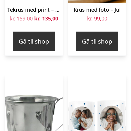
Tekrus med print – Rundt – 2 stk
Krus med foto – Jul
Den
Den
kr.
159,00
kr.
135,00
kr.
99,00
oprindelige
aktuelle
pris
pris
Gå til shop
Gå til shop
var:
er:
kr. 159,00.
kr. 135,00.