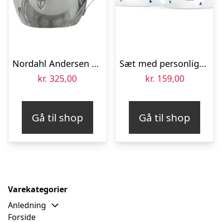
Nordahl Andersen Børnekrus hjerte stål
Sæt med personlige krus – kærlighed
kr.
325,00
kr.
159,00
Gå til shop
Gå til shop
Varekategorier
Anledning
Forside