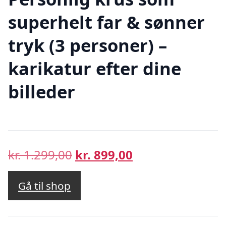
superhelt far & sønner
tryk (3 personer) –
karikatur efter dine
billeder
Den
Den
kr.
1.299,00
kr.
899,00
oprindelige
aktuelle
pris
pris
Gå til shop
var:
er:
kr. 1.299,00.
kr. 899,00.