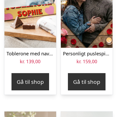
Toblerone med navn og billede i kærlighedstema – 340 gr
Personligt puslespil med Billede – Hjerte
kr.
139,00
kr.
159,00
Gå til shop
Gå til shop