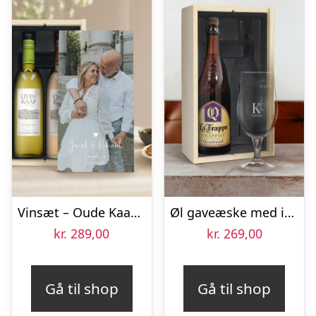
Vinsæt – Oude Kaap Rosé og Hvid
Øl gaveæske med indgraveret glas – La Trappe Quadrupel
kr.
289,00
kr.
269,00
Gå til shop
Gå til shop