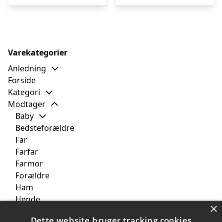
Varekategorier
Anledning
Forside
Kategori
Modtager
Baby
Bedsteforældre
Far
Farfar
Farmor
Forældre
Ham
Hende
×
Kæresten
Dette website bruger tracking cookies