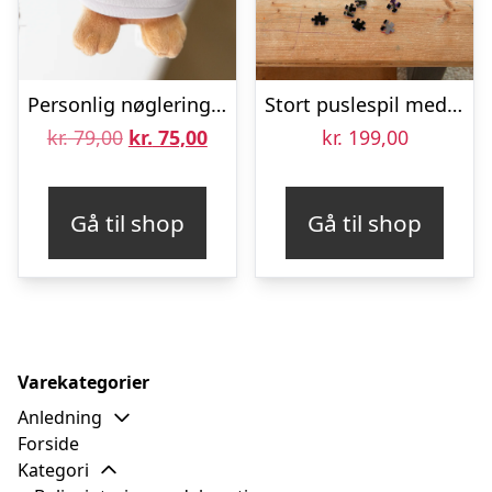
Personlig nøglering – Bamse plys
Stort puslespil med eget billede – 500 brikker
Den
Den
kr.
79,00
kr.
75,00
kr.
199,00
oprindelige
aktuelle
pris
pris
Gå til shop
Gå til shop
var:
er:
kr. 79,00.
kr. 75,00.
Varekategorier
Anledning
Forside
Kategori