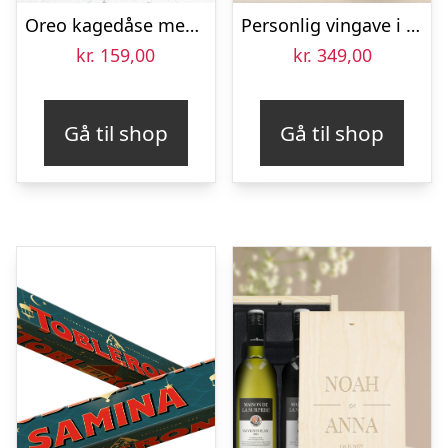
Oreo kagedåse med navn – rund
Personlig vingave i kasse – Belvy – Rød, Hvid og Rosé
kr.
159,00
kr.
349,00
Gå til shop
Gå til shop