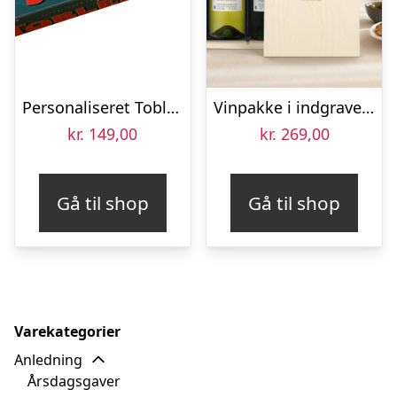
Personaliseret Toblerone chokoladebar – Eid
Vinpakke i indgraveret æske – Maison de la Surprise – Merlot og Sauvignon Blanc
kr.
149,00
kr.
269,00
Gå til shop
Gå til shop
Varekategorier
Anledning
Årsdagsgaver