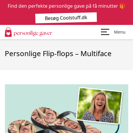
Find den perfekte personlige gave på få minutter 🎁
Besøg Coolstuff.dk
Menu
Personlige Flip-flops – Multiface