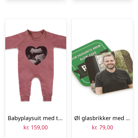
Babyplaysuit med tryk – Pink – 62/68
Øl glasbrikker med billede – Firkantet – 6 stk
kr.
159,00
kr.
79,00