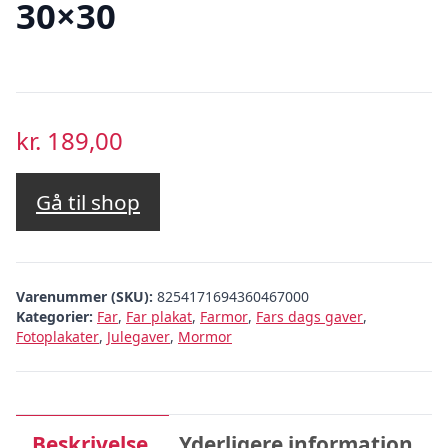
30×30
kr.
189,00
Gå til shop
Varenummer (SKU):
8254171694360467000
Kategorier:
Far
,
Far plakat
,
Farmor
,
Fars dags gaver
,
Fotoplakater
,
Julegaver
,
Mormor
Beskrivelse
Yderligere information