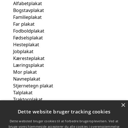
Alfabetplakat
Bogstavplakat
Familieplakat
Far plakat
Fodboldplakat
Fødselsplakat
Hesteplakat
Jobplakat
Kæresteplakat
Læringsplakat
Mor plakat
Navneplakat
Stjernetegn plakat
Talplakat
Traktorplakat
×
Venindeplakat
Dette website bruger tracking cookies
Skoleting
Smykker og tilbehør
Dette websted bruger cookies til at forbedre brugeroplevelsen. Ved at
Tasker og bagage
bruge vores hjemmeside accepterer du alle cookies i overensstemmelse