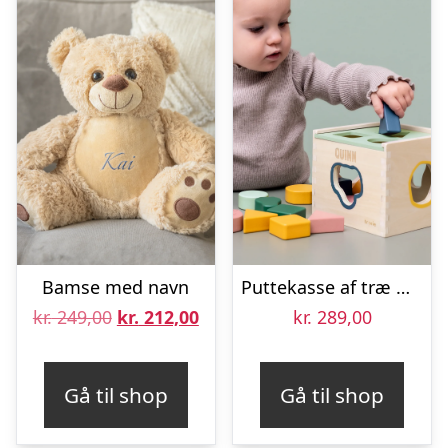
Bamse med navn
Puttekasse af træ med navn
Den
Den
kr.
249,00
kr.
212,00
kr.
289,00
oprindelige
aktuelle
pris
pris
Gå til shop
Gå til shop
var:
er:
kr. 249,00.
kr. 212,00.