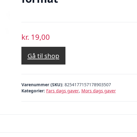
kr.
19,00
Gå til shop
Varenummer (SKU):
8254177157178903507
Kategorier:
Fars dags gaver
,
Mors dags gaver