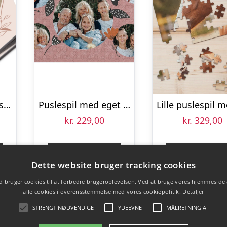
Personaliseret sekskantet bordskåner – 4 stk
Puslespil med eget billede – Mors dag gave (1000 brikker)
kr.
229,00
kr.
329,00
Gå til shop
Gå til sho
Dette website bruger tracking cookies
 bruger cookies til at forbedre brugeroplevelsen. Ved at bruge vores hjemmeside
alle cookies i overensstemmelse med vores cookiepolitik.
Detaljer
STRENGT NØDVENDIGE
YDEEVNE
MÅLRETNING AF