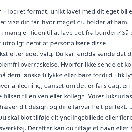
M – lodret format, unikt lavet med dit eget bill
t vise din far, hvor meget du holder af ham.
en mangler tiden til at lave det fra bunden? Så 
r utroligt nemt at personalisere disse
kst efter eget valg. Du kan endda sende det d
oblemfri overraskelse. Hvorfor ikke sende et ko
å dem, ønske tillykke eller bare fordi du fik ly
nhver anledning, uanset om det er fars dag, en
e hilsen til en ven eller kollega. Vores luksuriø
hæver dit design og dine farver helt perfekt. 
 skal blot tilføje dit yndlingsbillede eller fler
sværktøj. Derefter kan du tilføje et navn eller 