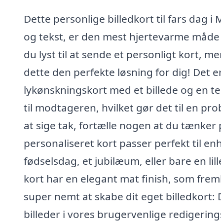
Dette personlige billedkort til fars dag i 
og tekst, er den mest hjertevarme måde a
du lyst til at sende et personligt kort, m
dette den perfekte løsning for dig! Det e
lykønskningskort med et billede og en te
til modtageren, hvilket gør det til en pr
at sige tak, fortælle nogen at du tænker p
personaliseret kort passer perfekt til e
fødselsdag, et jubilæum, eller bare en lill
kort har en elegant mat finish, som frem
super nemt at skabe dit eget billedkort: Du
billeder i vores brugervenlige redigering