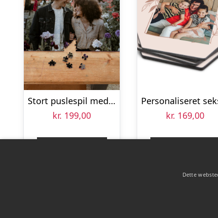
Stort puslespil med eget billede – 500 brikker
kr.
199,00
kr.
169,00
Gå til shop
Gå til shop
Dette websted