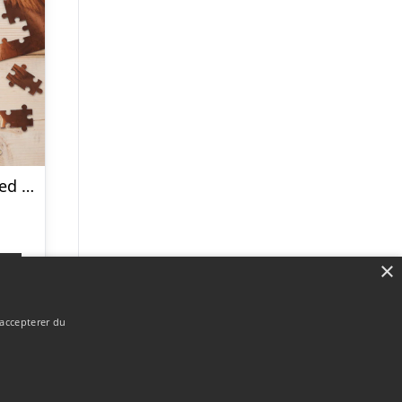
Lille puslespil med billede – 96 brikker
×
p
 accepterer du