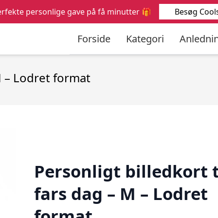
Søg
Besøg Cools
rfekte personlige gave på få minutter 🎁
efter:
Forside
Kategori
Anledni
 M – Lodret format
Personligt billedkort t
fars dag – M – Lodret
format