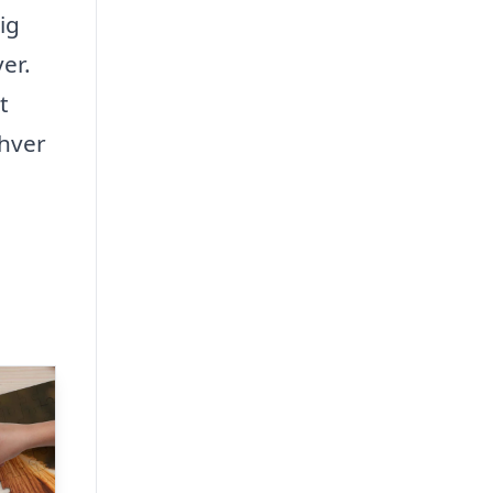
ig
ver.
t
nhver