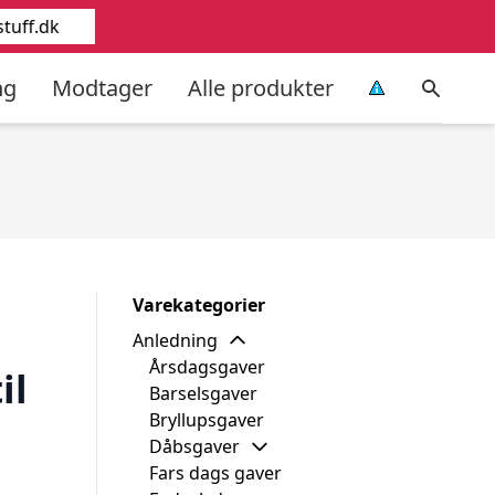
tuff.dk
ng
Modtager
Alle produkter
Varekategorier
Anledning
Årsdagsgaver
il
Barselsgaver
Bryllupsgaver
Dåbsgaver
Fars dags gaver