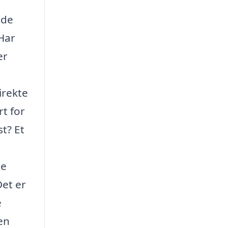
ede
 Har
er
irekte
rt for
st? Et
se
Det er
e
en