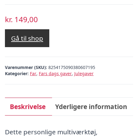
kr.
149,00
Gå til shop
Varenummer (SKU):
8254175090380607195
Kategorier:
Far
,
Fars dags gaver
,
Julegaver
Beskrivelse
Yderligere information
Dette personlige multiværktøj,