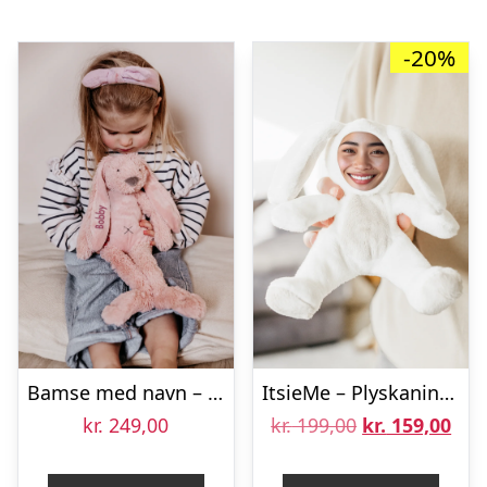
-20%
Bamse med navn – Medium Kanin – Lyserød
ItsieMe – Plyskanin med eget billede – 20 cm
Den
De
kr.
249,00
kr.
199,00
kr.
159,00
oprindelige
aktu