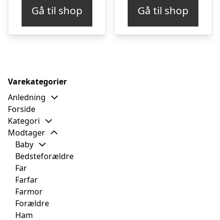
pris
pris
Gå til shop
Gå til shop
var:
er:
kr. 199,00.
kr. 
Varekategorier
Anledning
Forside
Kategori
Modtager
Baby
Bedsteforældre
Far
Farfar
Farmor
Forældre
Ham