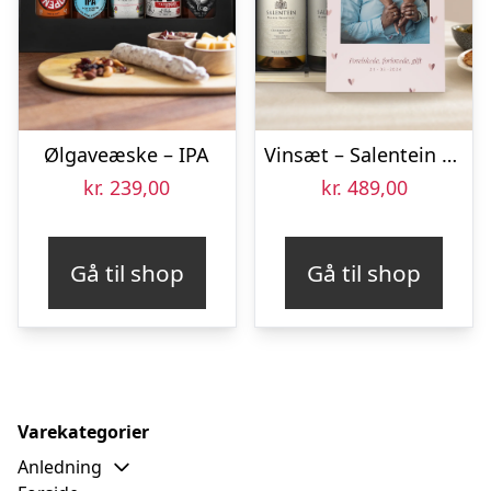
Ølgaveæske – IPA
Vinsæt – Salentein Pinot Noir og Chardonnay – i kasse
kr.
239,00
kr.
489,00
Gå til shop
Gå til shop
Varekategorier
Anledning