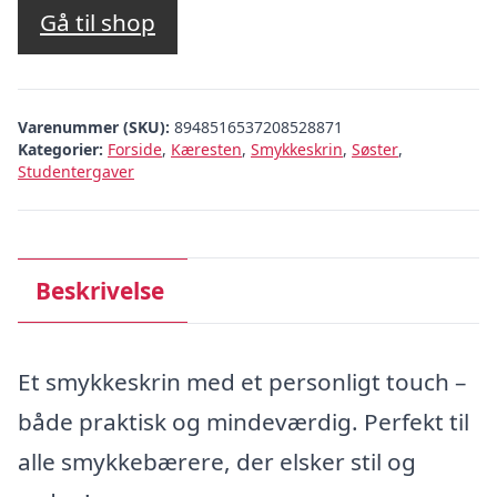
Gå til shop
Varenummer (SKU):
8948516537208528871
Kategorier:
Forside
,
Kæresten
,
Smykkeskrin
,
Søster
,
Studentergaver
Beskrivelse
Et smykkeskrin med et personligt touch –
både praktisk og mindeværdig. Perfekt til
alle smykkebærere, der elsker stil og