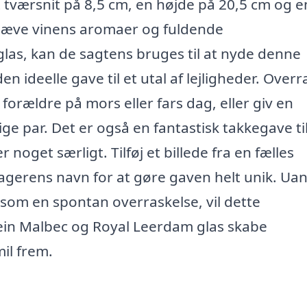
t tværsnit på 8,5 cm, en højde på 20,5 cm og e
emhæve vinens aromaer og fuldende
las, kan de sagtens bruges til at nyde denne
n ideelle gave til et utal af lejligheder. Overr
forældre på mors eller fars dag, eller giv en
ige par. Det er også en fantastisk takkegave ti
 noget særligt. Tilføj et billede fra en fælles
tagerens navn for at gøre gaven helt unik. Ua
e som en spontan overraskelse, vil dette
ein Malbec og Royal Leerdam glas skabe
il frem.