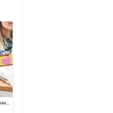
Toblerone med navn og billede i kærlighedstema – 340 gr