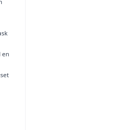
n
ask
l en
nset