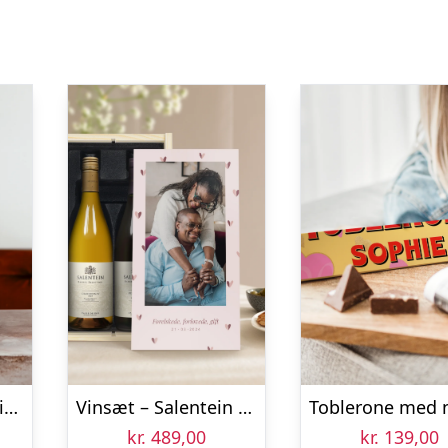
Øl gaveæske med indgraveret glas – La Trappe Quadrupel
Vinsæt – Salentein Pinot Noir og Chardonnay – i kasse
kr.
489,00
kr.
139,00