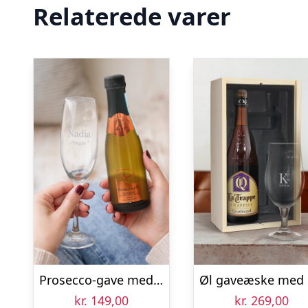
Relaterede varer
Prosecco-gave med personligt glas – Rosanti – Vino Frizzante – Mini
kr.
149,00
kr.
269,00