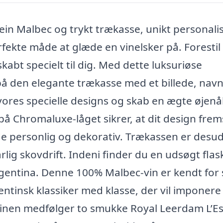
in Malbec og trykt trækasse, unikt personali
rfekte måde at glæde en vinelsker på. Forestil
abt specielt til dig. Med dette luksuriøse
å den elegante trækasse med et billede, nav
f vores specielle designs og skab en ægte øjenå
k på Chromaluxe-låget sikrer, at dit design frem
de personlig og dekorativ. Trækassen er desu
rlig skovdrift. Indeni finder du en udsøgt flas
rgentina. Denne 100% Malbec-vin er kendt for 
ntinsk klassiker med klasse, der vil imponere 
vinen medfølger to smukke Royal Leerdam L’Es