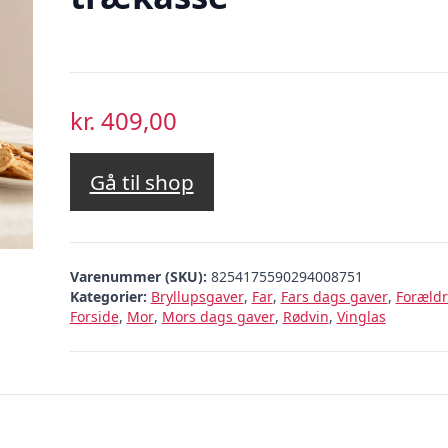
kr.
409,00
Gå til shop
Varenummer (SKU):
8254175590294008751
Kategorier:
Bryllupsgaver
,
Far
,
Fars dags gaver
,
Foræld
Forside
,
Mor
,
Mors dags gaver
,
Rødvin
,
Vinglas