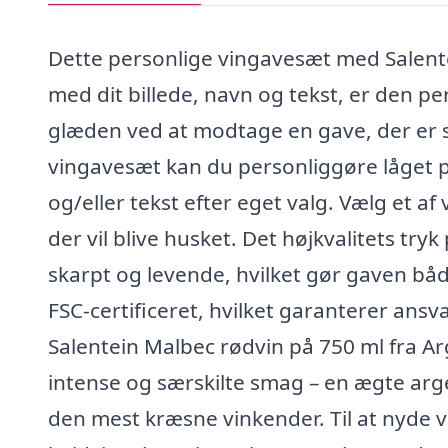
Dette personlige vingavesæt med Salente
med dit billede, navn og tekst, er den pe
glæden ved at modtage en gave, der er sk
vingavesæt kan du personliggøre låget p
og/eller tekst efter eget valg. Vælg et a
der vil blive husket. Det højkvalitets try
skarpt og levende, hvilket gør gaven bå
FSC-certificeret, hvilket garanterer ansva
Salentein Malbec rødvin på 750 ml fra A
intense og særskilte smag – en ægte arge
den mest kræsne vinkender. Til at nyde 