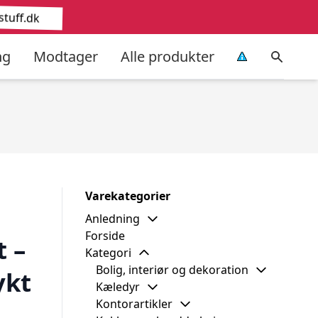
tuff.dk
ng
Modtager
Alle produkter
Varekategorier
Anledning
Forside
 –
Kategori
Bolig, interiør og dekoration
ykt
Kæledyr
Kontorartikler