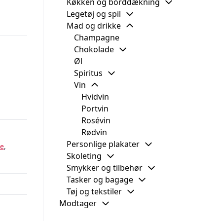
Køkken og borddækning
Legetøj og spil
Mad og drikke
Champagne
Chokolade
Øl
Spiritus
Vin
Hvidvin
Portvin
Rosévin
Rødvin
Personlige plakater
re
,
Skoleting
Smykker og tilbehør
Tasker og bagage
Tøj og tekstiler
Modtager