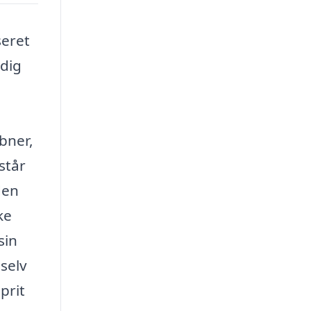
seret
 dig
n
bner,
står
den
ke
sin
selv
prit