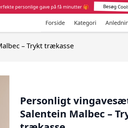
Søg
Besøg Cools
rfekte personlige gave på få minutter 🎁
efter:
Forside
Kategori
Anledni
Malbec – Trykt trækasse
Personligt vingavesæt
Salentein Malbec – Tr
trækasse