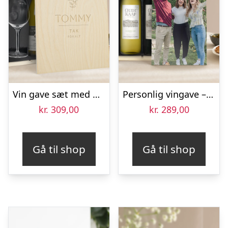
Vin gave sæt med glas – Maison de la Surprise Chardonnay – Graveret låg
Personlig vingave – Oude Kaap – Rød & Hvid – Trækasse
kr.
309,00
kr.
289,00
Gå til shop
Gå til shop