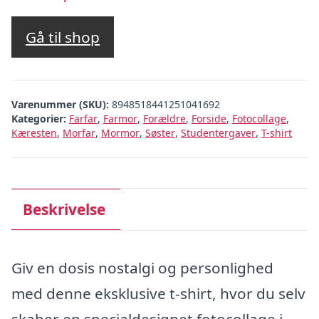
Gå til shop
Varenummer (SKU):
8948518441251041692
Kategorier:
Farfar
,
Farmor
,
Forældre
,
Forside
,
Fotocollage
,
Kæresten
,
Morfar
,
Mormor
,
Søster
,
Studentergaver
,
T-shirt
Beskrivelse
Giv en dosis nostalgi og personlighed
med denne eksklusive t-shirt, hvor du selv