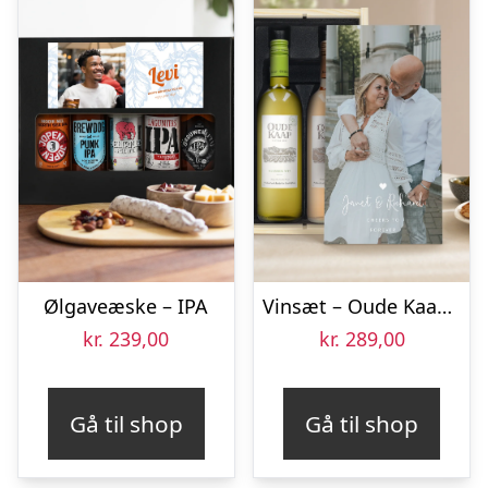
Ølgaveæske – IPA
Vinsæt – Oude Kaap Rosé og Hvid
kr.
239,00
kr.
289,00
Gå til shop
Gå til shop