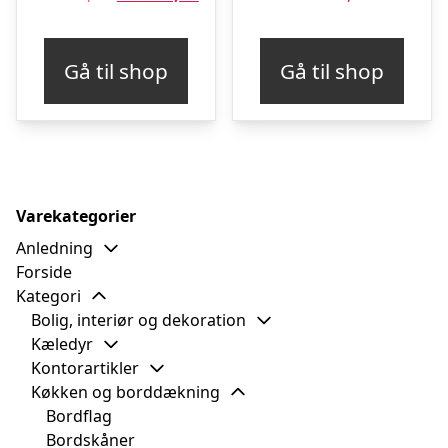
oprindelige
aktuelle
pris
pris
Gå til shop
Gå til shop
var:
er:
kr. 149,00.
kr. 134,00.
Varekategorier
Anledning
Forside
Kategori
Bolig, interiør og dekoration
Kæledyr
Kontorartikler
Køkken og borddækning
Bordflag
Bordskåner