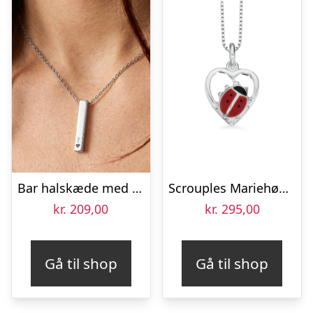
Bar halskæde med navn – Sølv
Scrouples Mariehøne i hjerte vedhæng inkl. kæde
kr.
209,00
kr.
295,00
Gå til shop
Gå til shop