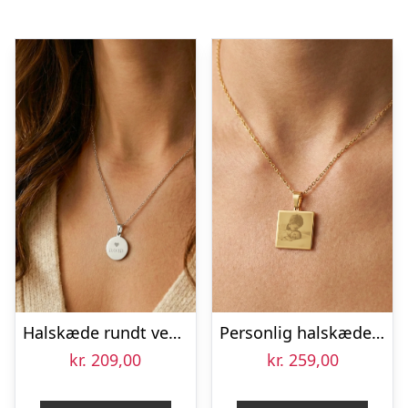
Halskæde rundt vedhæng med tekst – Sølv
Personlig halskæde med billede – Firkantet – Guld
kr.
209,00
kr.
259,00