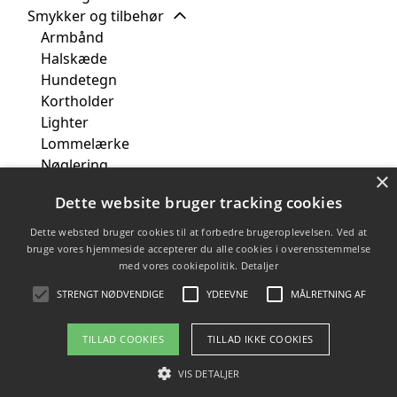
Smykker og tilbehør
Armbånd
Halskæde
Hundetegn
Kortholder
Lighter
Lommelærke
Nøglering
×
Ringe
Dette website bruger tracking cookies
Slipsenål
Smykkeskrin
Dette websted bruger cookies til at forbedre brugeroplevelsen. Ved at
Tasker og bagage
bruge vores hjemmeside accepterer du alle cookies i overensstemmelse
med vores cookiepolitik.
Detaljer
Tøj og tekstiler
Modtager
STRENGT NØDVENDIGE
YDEEVNE
MÅLRETNING AF
TILLAD COOKIES
TILLAD IKKE COOKIES
Copyright 2026 - Pilanto Aps
VIS DETALJER
Forside
Om / kontakt
Blog
Sitemap
Betingelser