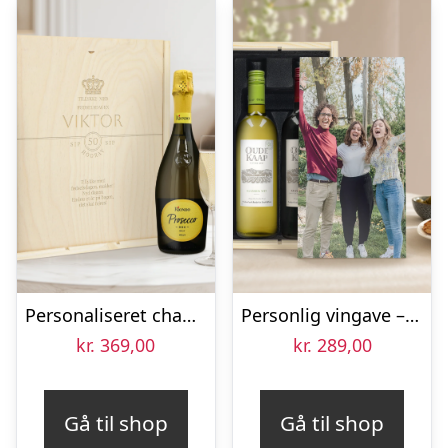
Personaliseret champagnesæt – Riondo Prosecco Spumante – Indgraveret trækasse
Personlig vingave – Oude Kaap – Rød & Hvid – Trækasse
kr.
369,00
kr.
289,00
Gå til shop
Gå til shop