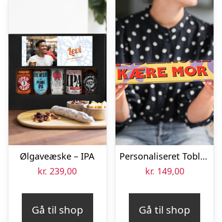
Ølgaveæske – IPA
Personaliseret Toblerone – Mors Dag – Stor
kr.
239,00
kr.
149,00
Gå til shop
Gå til shop