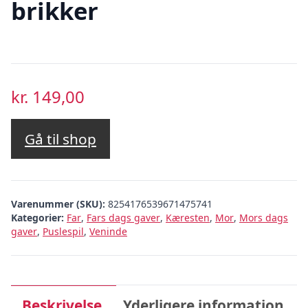
brikker
kr.
149,00
Gå til shop
Varenummer (SKU):
8254176539671475741
Kategorier:
Far
,
Fars dags gaver
,
Kæresten
,
Mor
,
Mors dags
gaver
,
Puslespil
,
Veninde
Beskrivelse
Yderligere information