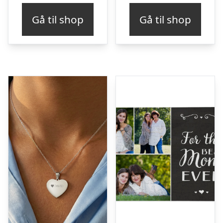
pris
pris
Gå til shop
Gå til shop
var:
er:
kr. 109,00.
kr. 93,00.