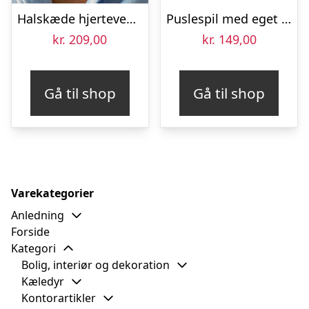
Halskæde hjertevedhæng med tekst – Sølv
Puslespil med eget billede – Mors dag gave (120 brikker)
kr.
209,00
kr.
149,00
Gå til shop
Gå til shop
Varekategorier
Anledning
Forside
Kategori
Bolig, interiør og dekoration
Kæledyr
Kontorartikler