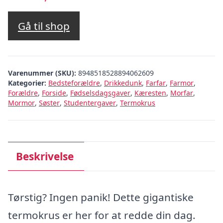
Gå til shop
Varenummer (SKU):
8948518528894062609
Kategorier:
Bedsteforældre
,
Drikkedunk
,
Farfar
,
Farmor
,
Forældre
,
Forside
,
Fødselsdagsgaver
,
Kæresten
,
Morfar
,
Mormor
,
Søster
,
Studentergaver
,
Termokrus
Beskrivelse
Tørstig? Ingen panik! Dette gigantiske
termokrus er her for at redde din dag.