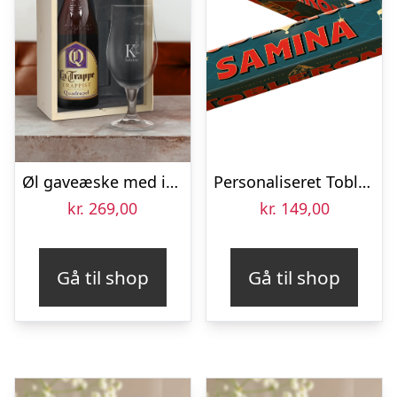
Øl gaveæske med indgraveret glas – La Trappe Quadrupel
Personaliseret Toblerone chokoladebar – Eid
kr.
269,00
kr.
149,00
Gå til shop
Gå til shop