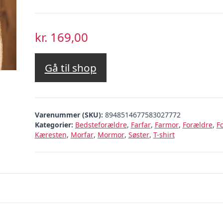
kr.
169,00
Gå til shop
Varenummer (SKU):
8948514677583027772
Kategorier:
Bedsteforældre
,
Farfar
,
Farmor
,
Forældre
,
F
Kæresten
,
Morfar
,
Mormor
,
Søster
,
T-shirt