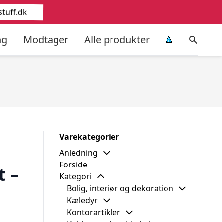
tuff.dk
ng
Modtager
Alle produkter
Varekategorier
Anledning
Forside
t –
Kategori
Bolig, interiør og dekoration
Kæledyr
Kontorartikler