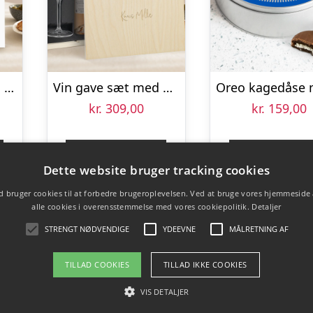
Vin sæt i personlig sag – Maison de la Surprise – Merlot en Sauvignon Blanc
Vin gave sæt med glas – Maison de la Surprise Syrah – Graveret låg
kr.
309,00
kr.
159,00
Gå til shop
Gå til sho
Dette website bruger tracking cookies
 bruger cookies til at forbedre brugeroplevelsen. Ved at bruge vores hjemmeside
alle cookies i overensstemmelse med vores cookiepolitik.
Detaljer
STRENGT NØDVENDIGE
YDEEVNE
MÅLRETNING AF
TILLAD COOKIES
TILLAD IKKE COOKIES
VIS DETALJER