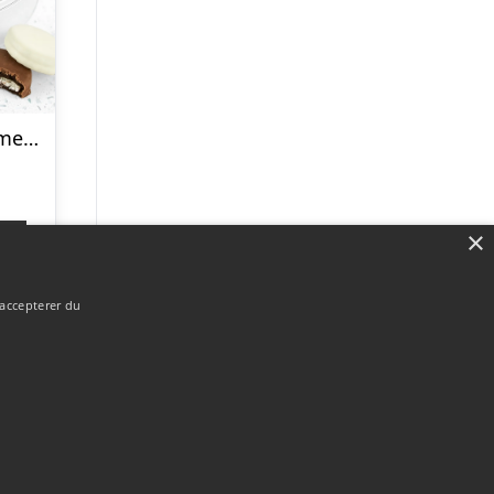
Oreo kagedåse med navn – rund
×
p
 accepterer du
Forside
Om / kontakt
Blog
Sitemap
Betingelser