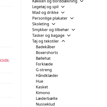
Køkken og borddækning
Legetøj og spil
Mad og drikke
Personlige plakater
Skoleting
Smykker og tilbehør
Tasker og bagage
Tøj og tekstiler
Badekåber
Boxershorts
Bøllehat
orside
,
Forklæde
G-streng
Håndklæder
Hue
Kasket
Kimono
Læderbælte
Nusseklud