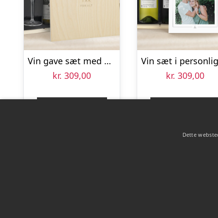
Vin gave sæt med glas – Maison de la Surprise Chardonnay – Graveret låg
kr.
309,00
kr.
309,00
Gå til shop
Gå til shop
Dette websted
Copyright 2026 - Pilanto Aps