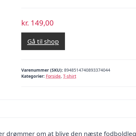
kr.
149,00
Gå til shop
Varenummer (SKU):
8948514740893374044
Kategorier:
Forside
,
T-shirt
, der drømmer om at blive den næste fodboldl