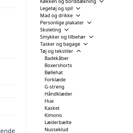
Køkken og borddækning
Legetøj og spil
Mad og drikke
Personlige plakater
Skoleting
Smykker og tilbehør
Tasker og bagage
Tøj og tekstiler
Badekåber
Boxershorts
Bøllehat
Forklæde
G-streng
Håndklæder
Hue
Kasket
Kimono
Læderbælte
Nusseklud
egende