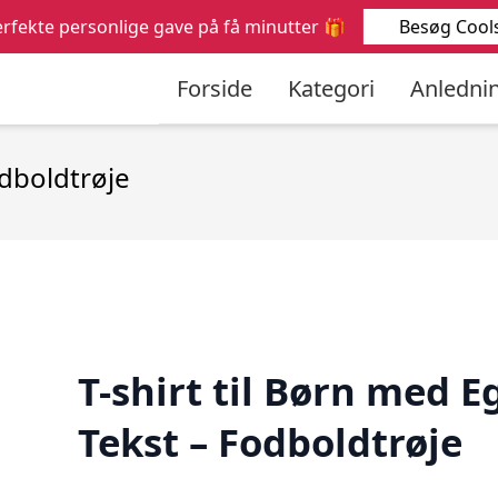
Søg
Besøg Cool
rfekte personlige gave på få minutter 🎁
efter:
Forside
Kategori
Anledni
odboldtrøje
T-shirt til Børn med E
Tekst – Fodboldtrøje