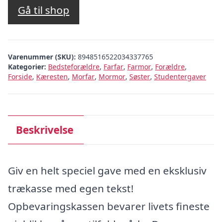
Gå til shop
Varenummer (SKU):
8948516522034337765
Kategorier:
Bedsteforældre
,
Farfar
,
Farmor
,
Forældre
,
Forside
,
Kæresten
,
Morfar
,
Mormor
,
Søster
,
Studentergaver
Beskrivelse
Giv en helt speciel gave med en eksklusiv
trækasse med egen tekst!
Opbevaringskassen bevarer livets fineste