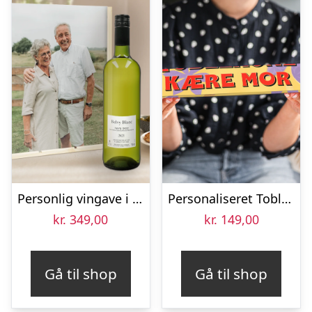
Personlig vingave i kasse – Belvy – Rød, Hvid og Rosé
Personaliseret Toblerone – Mors Dag – Stor
kr.
349,00
kr.
149,00
Gå til shop
Gå til shop