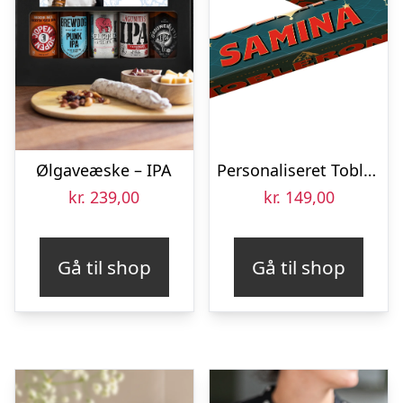
Ølgaveæske – IPA
Personaliseret Toblerone chokoladebar – Eid
kr.
239,00
kr.
149,00
Gå til shop
Gå til shop